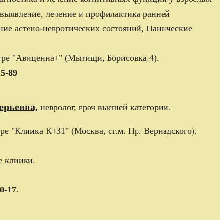
 выявление, лечение и профилактика ранней
ние астено-невротических состояний, Панические
тре "Авиценна+" (Мытищи, Борисовка 4).
15-89
ерьевна,
невролог, врач высшей категории.
е "Клиика К+31" (Москва, ст.м. Пр. Вернадского).
е клиики.
0-17.