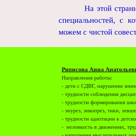
На этой странице п
специальностей, с 
можем с чистой совес
Ряписова Анна Анатольев
Направления работы:
- дети с СДВГ, нарушение вним
- трудности соблюдения дисци
- трудности формирования школ
- энурез, энкопрез, тики,
левше
- трудности адаптации к детск
- неловкость в движениях, тр
- нарушения мыслительных оп