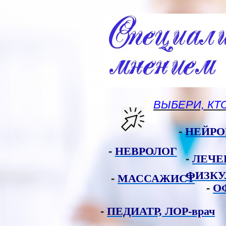
ВЫБЕРИ, КТ
-
НЕЙРО
-
НЕВРОЛОГ
-
ЛЕЧЕ
ФИЗКУ
-
МАССАЖИСТ
-
О
-
ПЕДИАТР, ЛОР-врач