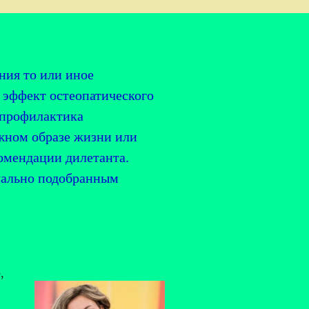
ния то или иное
 эффект остеопатического
я профилактика
жном образе жизни или
омендации дилетанта.
дуально подобранным
,