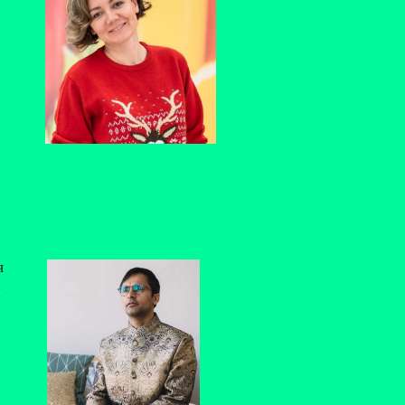
й
я
и