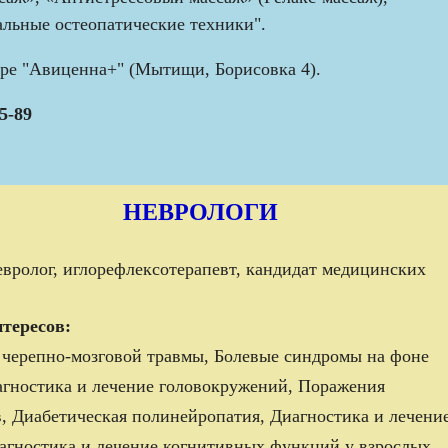
льные остеопатические техники".
ре "Авиценна+" (Мытищи, Борисовка 4).
5-89
НЕВРОЛОГИ
вролог, иглорефлексотерапевт, кандидат медицинских
тересов:
и черепно-мозговой травмы, Болевые синдромы на фоне
агностика и лечение головокружений, Поражения
в,
Диабетическая полинейропатия, Диагностика и лечени
иагностика и лечение когнитивных функций у взрослых