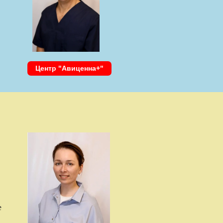
Центр "Авиценна+"
е