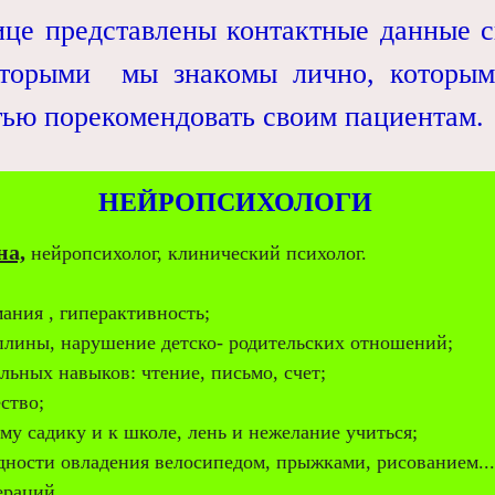
редставлены контактные данные сп
которыми мы знакомы лично, которым
тью порекомендовать своим пациентам.
НЕЙРОПСИХОЛОГИ
на,
нейропсихолог, клинический психолог.
ания , гиперактивность;
плины, нарушение детско- родительских отношений;
ьных навыков: чтение, письмо, счет;
ство;
ому садику
и к школе,
лень и нежелание учиться;
удности овладения велосипедом, прыжками, рисованием...
ераций.