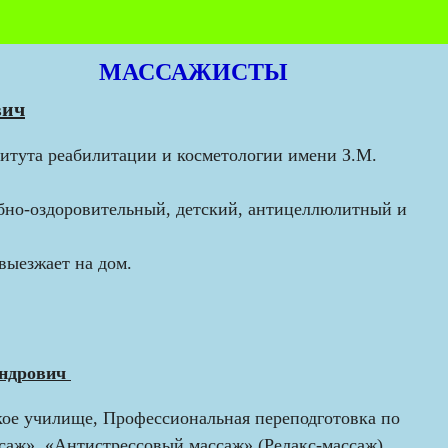
МАССАЖИСТЫ
вич
итута реабилитации и косметологии имени З.М.
бно-оздоровительный, детский, антицеллюлитный и
выезжает на дом.
андрович
кое училище, Профессиональная переподготовка по
аж», «Антистрессовый массаж» (Релакс-массаж),